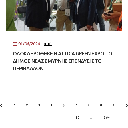
01/06/2026
από:
ΟΛΟΚΛΗΡΩΘΗΚΕ Η ATTICA GREEN EXPO – Ο
ΔΗΜΟΣ ΝΕΑΣ ΣΜΥΡΝΗΣ ΕΠΕΝΔΥΕΙ ΣΤΟ
ΠΕΡΙΒΑΛΛΟΝ
1
2
3
4
6
7
8
9
PREV
5
N
10
264
…