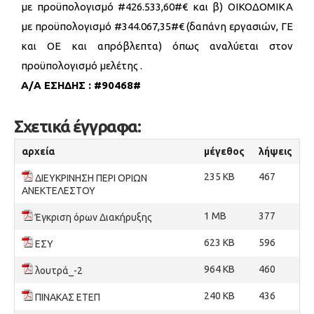
με προϋπολογισμό #426.533,60#€ και β) ΟΙΚΟΔΟΜΙΚΑ
με προϋπολογισμό #344.067,35#€ (δαπάνη εργασιών, ΓΕ
και ΟΕ και απρόβλεπτα) όπως αναλύεται στον
προϋπολογισμό μελέτης .
Α/Α ΕΣΗΔΗΣ : #90468#
Σχετικά έγγραφα:
αρχεία
μέγεθος
λήψεις
235 KB
467
ΔΙΕΥΚΡΙΝΗΣΗ ΠΕΡΙ ΟΡΙΩΝ
ΑΝΕΚΤΕΛΕΣΤΟΥ
1 MB
377
Έγκριση όρων Διακήρυξης
623 KB
596
ΕΣΥ
964 KB
460
λουτρά_-2
240 KB
436
ΠΙΝΑΚΑΣ ΕΤΕΠ