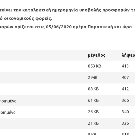
τείνει την καταληκτική ημερομηνία υποβολής προσφορών τ
 οικονομικούς φορείς.
ορών ορίζεται στις 05/06/2020 ημέρα Παρασκευή και ώρα
μέγεθος
λήψει
853 KB
413
2 MB
407
88 KB
412
61 KB
366
ποιημένο
26 KB
340
ποιημένο
21 KB
336
8 KB
318