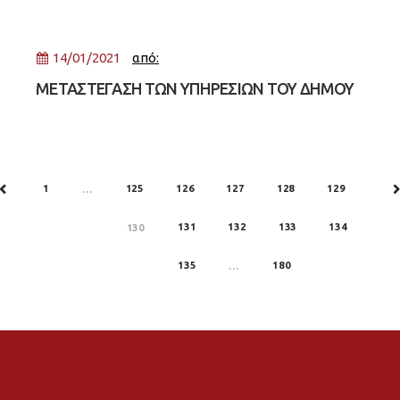
συγχρωτισμού, οι ωφελούμενοι χρειάζεται να
προσέλθουν στην ώρα
14/01/2021
από:
ΜΕΤΑΣΤΕΓΑΣΗ ΤΩΝ ΥΠΗΡΕΣΙΩΝ ΤΟΥ ΔΗΜΟΥ
ΜΑΣ
1
125
126
127
128
129
PREV
…
N
131
132
133
134
130
135
180
…